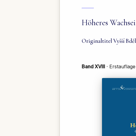
Höheres Wachse
Originaltitel Vyšší Bdě
Band XVIII
· Erstauflag