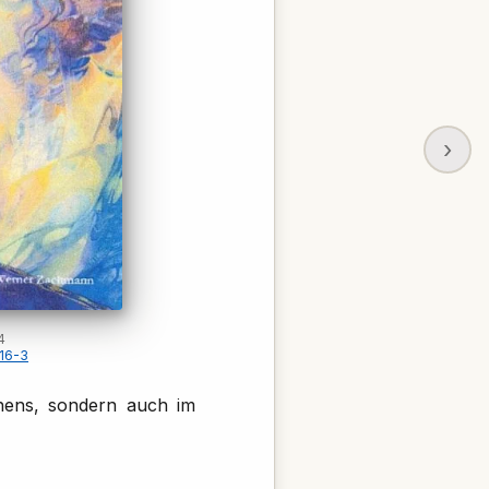
›
4
16-3
chens, sondern auch im