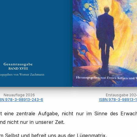
Neuauflage 2026
Erstausgabe 202
BN 978-3-98913-243-6
ISBN 978-3-98913-1
t eine zentrale Aufgabe, nicht nur im Sinne des Erwa
d nicht nur in unserer Zeit.
m Selbst und befreit uns aus der Lügenmatrix.