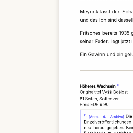
Meyrink lässt den Scha
und das Ich sind dassel
Fritsches bereits 1935
seiner Feder, liegt jetz
Ein Gewinn und ein ge
[1]
Höheres Wachsein
Originaltitel Vyšší Bdělost
81 Seiten, Softcover
Preis EUR 9.90
[1]
Di
[Anm. d. Archivs]
Einzelveröffentlichungen 
neu herausgegeben. Beid