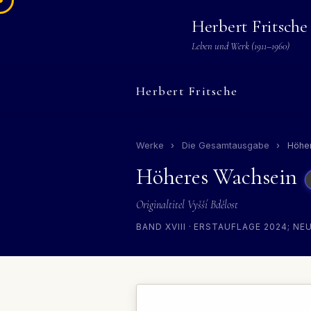
Herbert Fritsche
Leben und Werk (1911–1960)
Herbert Fritsche
Werke
›
Die Gesamtausgabe
›
Höher
Höheres Wachsein
Originaltitel Vyšší Bdělost
BAND XVIII · ERSTAUFLAGE 2024; NEU