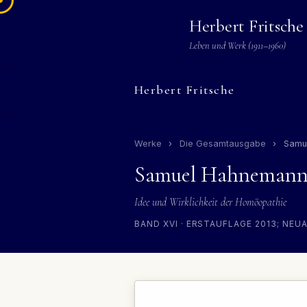
Herbert Fritsche
Leben und Werk (1911–1960)
Herbert Fritsche
Werke
›
Die Gesamtausgabe
›
Samu
Samuel Hahneman
Idee und Wirklichkeit der Homöopathie
BAND XVI · ERSTAUFLAGE 2013; NEUA