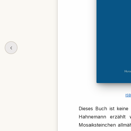
‹
IS
Dieses Buch ist kein
Hahnemann erzählt wi
Mosaiksteinchen allmäh