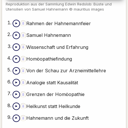
Reproduktion aus der Sammlung Edwin Redslob: Büste und
Utensilien von Samuel Hahnemann © mauritius images
Rahmen der Hahnemannfeier
⇩
▶
Inhaltsangabe (Text-Alternative)
Samuel Hahnemann
⇩
▶
Inhaltsangabe (Text-Alternative)
Wissenschaft und Erfahrung
⇩
▶
Inhaltsangabe (Text-Alternative)
Homöopathiefindung
⇩
▶
Inhaltsangabe (Text-Alternative)
Von der Schau zur Arzneimittellehre
⇩
▶
Inhaltsangabe (Text-Alternative)
Analogie statt Kausalität
⇩
▶
Inhaltsangabe (Text-Alternative)
Grenzen der Homöopathie
⇩
▶
Inhaltsangabe (Text-Alternative)
Heilkunst statt Heilkunde
⇩
▶
Inhaltsangabe (Text-Alternative)
Hahnemann und die Zukunft
⇩
▶
Inhaltsangabe (Text-Alternative)