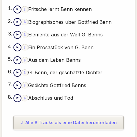
Fritsche lernt Benn kennen
⇩
▶
Inhaltsangabe (Text-Alternative)
Biographisches über Gottfried Benn
⇩
▶
Inhaltsangabe (Text-Alternative)
Elemente aus der Welt G. Benns
⇩
▶
Inhaltsangabe (Text-Alternative)
Ein Prosastück von G. Benn
⇩
▶
Inhaltsangabe (Text-Alternative)
Aus dem Leben Benns
⇩
▶
Inhaltsangabe (Text-Alternative)
G. Benn, der geschätzte Dichter
⇩
▶
Inhaltsangabe (Text-Alternative)
Gedichte Gottfried Benns
⇩
▶
Inhaltsangabe (Text-Alternative) — noch nicht geprüft
Abschluss und Tod
⇩
▶
Inhaltsangabe (Text-Alternative) — noch nicht geprüft
⇩ Alle 8 Tracks als eine Datei herunterladen